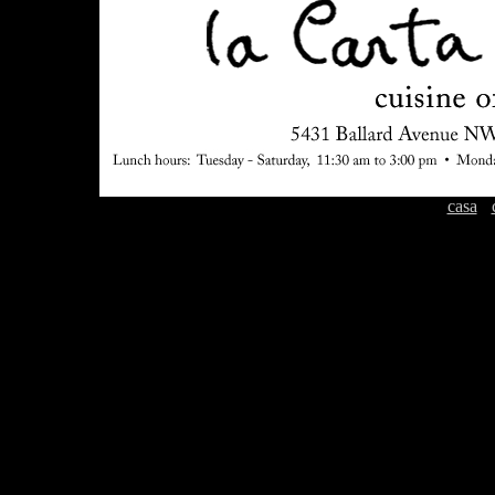
casa
-