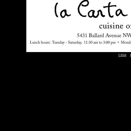
casa
-