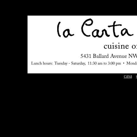
casa
-